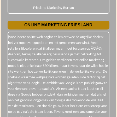
Friesland Marketing Bureau
ONLINE MARKETING FRIESLAND
{Voor iedere online web pagina tellen er twee belangrijke doelen:
het verkopen van goederen en het genereren van winst. Veel
retailers filosoferen dat jij alleen maar moet focussen op Ã©Ã©n
daarvan, terwijl ze allebei erg beslissend zijn met betrekking tot
succesvolle kantoren. Om geld te verdienen met online marketing
moet je niet enkel naar SEO kijken, maar tevens naar de wijze hoe je
site werkt en hoe ze werkelijk opereren in de werkelijke wereld.|De
snelheid waarmee webpagina's worden geladen is de factor bij het
algoritme van Google. De ambitie van Google is om publiek gauw te
voorzien van relevante pagina's. Als een pagina traag laadt en zij
deze via Google hebben ontdekt, dan verbinden mensen dat al snel
aan het gebruiks(on)gemak van Google daarbovenop de kwaliteit
van de resultaten. Een site die gauw laadt bezit dus een streep voor
op de pagina's die traag laden. Tevens zorgt een langzame site voor