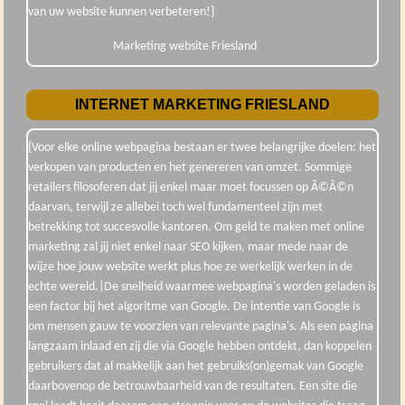
van uw website kunnen verbeteren!}
Marketing website Friesland
INTERNET MARKETING FRIESLAND
{Voor elke online webpagina bestaan er twee belangrijke doelen: het
verkopen van producten en het genereren van omzet. Sommige
retailers filosoferen dat jij enkel maar moet focussen op Ã©Ã©n
daarvan, terwijl ze allebei toch wel fundamenteel zijn met
betrekking tot succesvolle kantoren. Om geld te maken met online
marketing zal jij niet enkel naar SEO kijken, maar mede naar de
wijze hoe jouw website werkt plus hoe ze werkelijk werken in de
echte wereld.|De snelheid waarmee webpagina's worden geladen is
een factor bij het algoritme van Google. De intentie van Google is
om mensen gauw te voorzien van relevante pagina's. Als een pagina
langzaam inlaad en zij die via Google hebben ontdekt, dan koppelen
gebruikers dat al makkelijk aan het gebruiks(on)gemak van Google
daarbovenop de betrouwbaarheid van de resultaten. Een site die