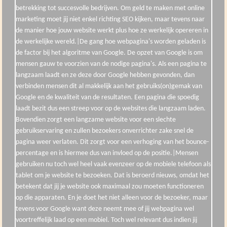
betrekking tot succesvolle bedrijven. Om geld te maken met online
marketing moet jij niet enkel richting SEO kijken, maar tevens naar
de manier hoe jouw website werkt plus hoe ze werkelijk opereren in
de werkelijke wereld.|De gang hoe webpagina's worden geladen is
de factor bij het algoritme van Google. De opzet van Google is om
mensen gauw te voorzien van de nodige pagina's. Als een pagina te
langzaam laadt en ze deze door Google hebben gevonden, dan
verbinden mensen dit al makkelijk aan het gebruiks(on)gemak van
Google en de kwaliteit van de resultaten. Een pagina die spoedig
laadt bezit dus een streep voor op de websites die langzaam laden.
Bovendien zorgt een langzame website voor een slechte
gebruikservaring en zullen bezoekers onverrichter zake snel de
pagina weer verlaten. Dit zorgt voor een verhoging van het bounce-
percentage en is hiermee dus van invloed op de positie.|Mensen
gebruiken nu toch wel heel vaak evenzeer op de mobiele telefoon als
tablet om je website te bezoeken. Dat is beroerd nieuws, omdat het
betekent dat jij je website ook maximaal zou moeten functioneren
op die apparaten. En je doet het niet alleen voor de bezoeker, maar
tevens voor Google want deze neemt mee of jij webpagina wel
voortreffelijk laad op een mobiel. Toch wel relevant dus indien jij