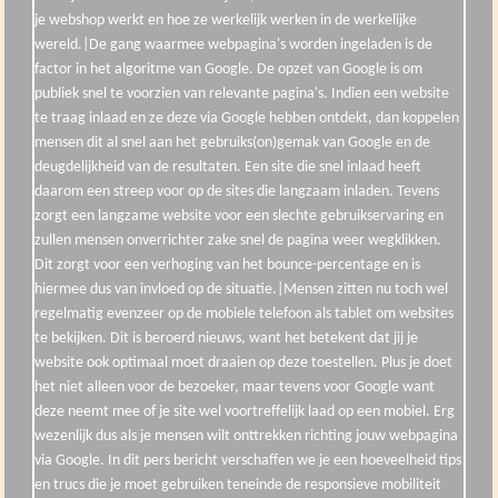
je webshop werkt en hoe ze werkelijk werken in de werkelijke
wereld.|De gang waarmee webpagina's worden ingeladen is de
factor in het algoritme van Google. De opzet van Google is om
publiek snel te voorzien van relevante pagina's. Indien een website
te traag inlaad en ze deze via Google hebben ontdekt, dan koppelen
mensen dit al snel aan het gebruiks(on)gemak van Google en de
deugdelijkheid van de resultaten. Een site die snel inlaad heeft
daarom een streep voor op de sites die langzaam inladen. Tevens
zorgt een langzame website voor een slechte gebruikservaring en
zullen mensen onverrichter zake snel de pagina weer wegklikken.
Dit zorgt voor een verhoging van het bounce-percentage en is
hiermee dus van invloed op de situatie.|Mensen zitten nu toch wel
regelmatig evenzeer op de mobiele telefoon als tablet om websites
te bekijken. Dit is beroerd nieuws, want het betekent dat jij je
website ook optimaal moet draaien op deze toestellen. Plus je doet
het niet alleen voor de bezoeker, maar tevens voor Google want
deze neemt mee of je site wel voortreffelijk laad op een mobiel. Erg
wezenlijk dus als je mensen wilt onttrekken richting jouw webpagina
via Google. In dit pers bericht verschaffen we je een hoeveelheid tips
en trucs die je moet gebruiken teneinde de responsieve mobiliteit