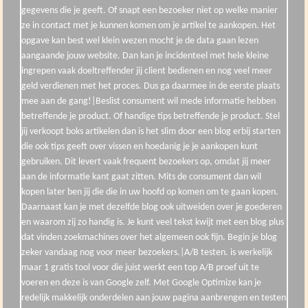
gegevens die je geeft. Of snapt een bezoeker niet op welke manier
ze in contact met je kunnen komen om je artikel te aankopen. Het
opgave kan best wel klein wezen mocht je de data gaan lezen
aangaande jouw website. Dan kan je incidenteel met hele kleine
ingrepen vaak doeltreffender jij client bedienen en nog veel meer
geld verdienen met het proces. Dus ga daarmee in de eerste plaats
mee aan de gang!|Beslist consument wil mede informatie hebben
betreffende je product. Of handige tips betreffende je product. Stel
jij verkoopt boks artikelen dan is het slim door een blog erbij starten
die ook tips geeft over vissen en hoedanig je je aankopen kunt
gebruiken. Dit levert vaak frequent bezoekers op, omdat jij meer
aan de informatie kant gaat zitten. Mits de consument dan wil
kopen later ben jij die die in uw hoofd op komen om te gaan kopen.
Daarnaast kan je met dezelfde blog ook uitweiden over je goederen
en waarom zij zo handig is. Je kunt veel tekst kwijt met een blog plus
dat vinden zoekmachines over het algemeen ook fijn. Begin je blog
zeker vandaag nog voor meer bezoekers.|A/B testen. is werkelijk
maar 1 gratis tool voor die juist werkt een top A/B proef uit te
voeren en deze is van Google zelf. Met Google Optimize kan je
redelijk makkelijk onderdelen aan jouw pagina aanbrengen en testen