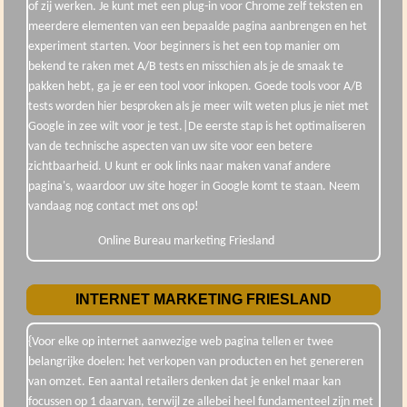
of zij werken. Je kunt met een plug-in voor Chrome zelf teksten en
meerdere elementen van een bepaalde pagina aanbrengen en het
experiment starten. Voor beginners is het een top manier om
bekend te raken met A/B tests en misschien als je de smaak te
pakken hebt, ga je er een tool voor inkopen. Goede tools voor A/B
tests worden hier besproken als je meer wilt weten plus je niet met
Google in zee wilt voor je test.|De eerste stap is het optimaliseren
van de technische aspecten van uw site voor een betere
zichtbaarheid. U kunt er ook links naar maken vanaf andere
pagina's, waardoor uw site hoger in Google komt te staan. Neem
vandaag nog contact met ons op!
Online Bureau marketing Friesland
INTERNET MARKETING FRIESLAND
{Voor elke op internet aanwezige web pagina tellen er twee
belangrijke doelen: het verkopen van producten en het genereren
van omzet. Een aantal retailers denken dat je enkel maar kan
focussen op 1 daarvan, terwijl ze allebei heel fundamenteel zijn met