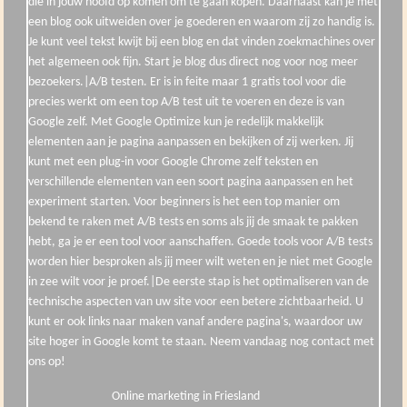
die in jouw hoofd op komen om te gaan kopen. Daarnaast kan je met
een blog ook uitweiden over je goederen en waarom zij zo handig is.
Je kunt veel tekst kwijt bij een blog en dat vinden zoekmachines over
het algemeen ook fijn. Start je blog dus direct nog voor nog meer
bezoekers.|A/B testen. Er is in feite maar 1 gratis tool voor die
precies werkt om een top A/B test uit te voeren en deze is van
Google zelf. Met Google Optimize kun je redelijk makkelijk
elementen aan je pagina aanpassen en bekijken of zij werken. Jij
kunt met een plug-in voor Google Chrome zelf teksten en
verschillende elementen van een soort pagina aanpassen en het
experiment starten. Voor beginners is het een top manier om
bekend te raken met A/B tests en soms als jij de smaak te pakken
hebt, ga je er een tool voor aanschaffen. Goede tools voor A/B tests
worden hier besproken als jij meer wilt weten en je niet met Google
in zee wilt voor je proef.|De eerste stap is het optimaliseren van de
technische aspecten van uw site voor een betere zichtbaarheid. U
kunt er ook links naar maken vanaf andere pagina's, waardoor uw
site hoger in Google komt te staan. Neem vandaag nog contact met
ons op!
Online marketing in Friesland