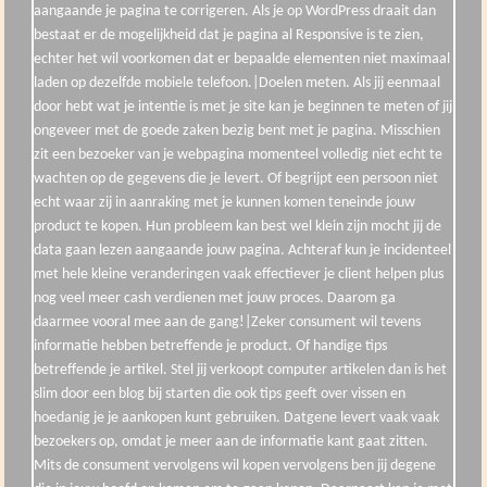
aangaande je pagina te corrigeren. Als je op WordPress draait dan
bestaat er de mogelijkheid dat je pagina al Responsive is te zien,
echter het wil voorkomen dat er bepaalde elementen niet maximaal
laden op dezelfde mobiele telefoon.|Doelen meten. Als jij eenmaal
door hebt wat je intentie is met je site kan je beginnen te meten of jij
ongeveer met de goede zaken bezig bent met je pagina. Misschien
zit een bezoeker van je webpagina momenteel volledig niet echt te
wachten op de gegevens die je levert. Of begrijpt een persoon niet
echt waar zij in aanraking met je kunnen komen teneinde jouw
product te kopen. Hun probleem kan best wel klein zijn mocht jij de
data gaan lezen aangaande jouw pagina. Achteraf kun je incidenteel
met hele kleine veranderingen vaak effectiever je client helpen plus
nog veel meer cash verdienen met jouw proces. Daarom ga
daarmee vooral mee aan de gang!|Zeker consument wil tevens
informatie hebben betreffende je product. Of handige tips
betreffende je artikel. Stel jij verkoopt computer artikelen dan is het
slim door een blog bij starten die ook tips geeft over vissen en
hoedanig je je aankopen kunt gebruiken. Datgene levert vaak vaak
bezoekers op, omdat je meer aan de informatie kant gaat zitten.
Mits de consument vervolgens wil kopen vervolgens ben jij degene