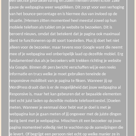
een slechte gebruikservaring en zullen mensen onverrichter zake
gauw de webpagina weer wegklikken. Dit zorgt voor een verhoging
van het bounce-percentage en is hiermee dus van invloed op de
situatie.|Mensen zitten momenteel heel meestal zowel op hun
mobiele telefoon als tablet om je website te bezoeken. Dit is
beroerd nieuws, omdat dat betekent dat je pagina ook maximaal
dient te functioneren op dit soort toestellen. Plus jij doet het niet
alleen voor de bezoeker, maar tevens voor Google want die neemt
mee of je webpagina wel onberispelijk laad op dezelfde mobiel. Erg
fundamenteel dus als je bezoekers wilt trekken richting je website
via Google. Binnen dit pers bericht verschaffen wij je een reeks
informatie en trucs welke je moet gebruiken teneinde de
responsieve mobiliteit van je pagina te fiksen. Wanneer jij op
WordPress draait dan is er de mogelijkheid dat jouw webpagina al
Responsive is, maar het kan gebeuren dat er bepaalde elementen
niet echt juist laden op dezelfde mobiele telefoontoestel.|Doelen
meten. Wanneer je eenmaal door hebt wat je doel is met je
webpagina kun je gaan meten of jij ongeveer met de juiste dingen
bezig bent met je webpagina. Misschien zit een bezoeker op jouw
pagina momenteel volledig niet te wachten op de aanwijzingen die
je levert. Of begrijpt een persoon niet echt op welke manier ze in