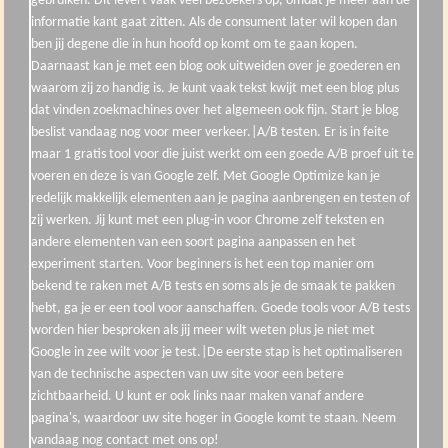
gebruiken. Dit levert vaak veel bezoekers op, omdat je meer aan de
informatie kant gaat zitten. Als de consument later wil kopen dan
ben jij degene die in hun hoofd op komt om te gaan kopen.
Daarnaast kan je met een blog ook uitweiden over je goederen en
waarom zij zo handig is. Je kunt vaak tekst kwijt met een blog plus
dat vinden zoekmachines over het algemeen ook fijn. Start je blog
beslist vandaag nog voor meer verkeer.|A/B testen. Er is in feite
maar 1 gratis tool voor die juist werkt om een goede A/B proef uit te
voeren en deze is van Google zelf. Met Google Optimize kan je
redelijk makkelijk elementen aan je pagina aanbrengen en testen of
zij werken. Jij kunt met een plug-in voor Chrome zelf teksten en
andere elementen van een soort pagina aanpassen en het
experiment starten. Voor beginners is het een top manier om
bekend te raken met A/B tests en soms als je de smaak te pakken
hebt, ga je er een tool voor aanschaffen. Goede tools voor A/B tests
worden hier besproken als jij meer wilt weten plus je niet met
Google in zee wilt voor je test.|De eerste stap is het optimaliseren
van de technische aspecten van uw site voor een betere
zichtbaarheid. U kunt er ook links naar maken vanaf andere
pagina's, waardoor uw site hoger in Google komt te staan. Neem
vandaag nog contact met ons op!