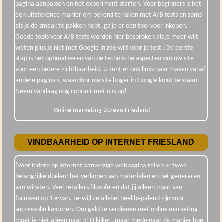
pagina aanpassen en het experiment starten. Voor beginners is het
een uitstekende manier om bekend te raken met A/B tests en soms
als je de smaak te pakken hebt, ga je er een tool voor inkopen.
Goede tools voor A/B tests worden hier besproken als je meer wilt
weten plus je niet met Google in zee wilt voor je test.|De eerste
stap is het optimaliseren van de technische aspecten van uw site
voor een betere zichtbaarheid. U kunt er ook links naar maken vanaf
andere pagina's, waardoor uw site hoger in Google komt te staan.
Neem vandaag nog contact met ons op!
Online marketing Bureau Friesland
VINDBAARHEID OP INTERNET FRIESLAND
{Voor iedere op internet aanwezige webpagina tellen er twee
belangrijke doelen: het verkopen van materialen en het genereren
van winsten. Veel retailers filosoferen dat jij alleen maar kan
focussen op 1 ervan, terwijl ze allebei heel bepalend zijn voor
succesvolle kantoren. Om geld te verdienen met online marketing
moet je niet alleen naar SEO kijken, maar mede naar de manier hoe