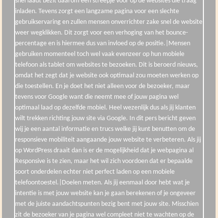
snel laadt bezit daarom een streepje voor op de websites die traag
inladen. Tevens zorgt een langzame pagina voor een slechte
gebruikservaring en zullen mensen onverrichter zake snel de website
weer wegklikken. Dit zorgt voor een verhoging van het bounce-
percentage en is hiermee dus van invloed op de positie.|Mensen
gebruiken momenteel toch wel vaak evenzeer op hun mobiele
telefoon als tablet om websites te bezoeken. Dit is beroerd nieuws,
omdat het zegt dat je website ook optimaal zou moeten werken op
die toestellen. En je doet het niet alleen voor de bezoeker, maar
tevens voor Google want die neemt mee of jouw pagina wel
optimaal laad op dezelfde mobiel. Heel wezenlijk dus als jij klanten
wilt trekken richting jouw site via Google. In dit pers bericht geven
wij je een aantal informatie en trucs welke jij kunt benutten om de
responsieve mobiliteit aangaande jouw website te verbeteren. Als jij
op WordPress draait dan is er de mogelijkheid dat je webpagina al
Responsive is te zien, maar het wil zich voordoen dat er bepaalde
soort onderdelen echter niet perfect laden op een mobiele
telefoontoestel.|Doelen meten. Als jij eenmaal door hebt wat je
intentie is met jouw website kan je gaan berekenen of je ongeveer
met de juiste aandachtspunten bezig bent met jouw site. Misschien
zit de bezoeker van je pagina wel compleet niet te wachten op de