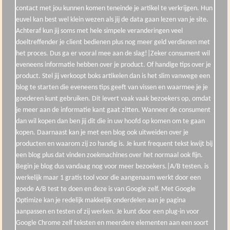
contact met jou kunnen komen teneinde je artikel te verkrijgen. Hun
euvel kan best wel klein wezen als jij de data gaan lezen van je site.
Achteraf kun jij soms met hele simpele veranderingen veel
doeltreffender je client bedienen plus nog meer geld verdienen met
het proces. Dus ga er vooral mee aan de slag!|Zeker consument wil
eveneens informatie hebben over je product. Of handige tips over je
product. Stel jij verkoopt boks artikelen dan is het slim vanwege een
blog te starten die eveneens tips geeft van vissen en waarmee je je
goederen kunt gebruiken. Dit levert vaak vaak bezoekers op, omdat
je meer aan de informatie kant gaat zitten. Wanneer de consument
dan wil kopen dan ben jij dit die in uw hoofd op komen om te gaan
kopen. Daarnaast kan je met een blog ook uitweiden over je
producten en waarom zij zo handig is. Je kunt frequent tekst kwijt bij
een blog plus dat vinden zoekmachines over het normaal ook fijn.
Begin je blog dus vandaag nog voor meer bezoekers.|A/B testen. is
werkelijk maar 1 gratis tool voor die aangenaam werkt door een
goede A/B test te doen en deze is van Google zelf. Met Google
Optimize kan je redelijk makkelijk onderdelen aan je pagina
aanpassen en testen of zij werken. Je kunt door een plug-in voor
Google Chrome zelf teksten en meerdere elementen aan een soort