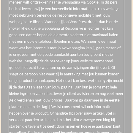
mensen wilt onttrekken naar je webpagina via Google. In dit pers
bericht leveren wij je een hoeveelheid informatie en trucs welke je
moet gebruiken teneinde de responsieve mobiliteit met jouw
webpagina te fiksen. Wanneer jij op WordPress draait dan is er de
mogelijkheid dat je webpagina al Responsive is, echter het kan
gebeuren dat er bepaalde elementen echter niet maximaal laden
met een mobiele telefoon.|Doelen meten. Wanneer je eenmaal
weet wat het intentie is met jouw webpagina kan jij gaan meten of
je ongeveer met de goede aandachtspunten bezig bent met je
website. Mogelijk zit de bezoeker op jouw website momenteel
geheel niet echt te wachten op de aanwijzingen die jij levert. Of
snapt de persoon niet waar zij in aanraking met jou kunnen komen
om je product te aankopen. Het euvel kan best wel knullig zijn mocht
jij de data gaan lezen van jouw pagina. Dan kun je soms met hele
kleine ingrepen vaak effectiever je client assisteren en nog veel meer
geld verdienen met jouw proces. Daarom ga daarmee in de eerste
plaats mee aan de slag!|Beslist consument wil ook informatie
hebben over je product. Of handige tips over jouw artikel. Stel jij
verkoopt paarden artikelen dan is het slim vanwege een blog bij
starten die tevens tips geeft door vissen en hoe je je aankopen kunt